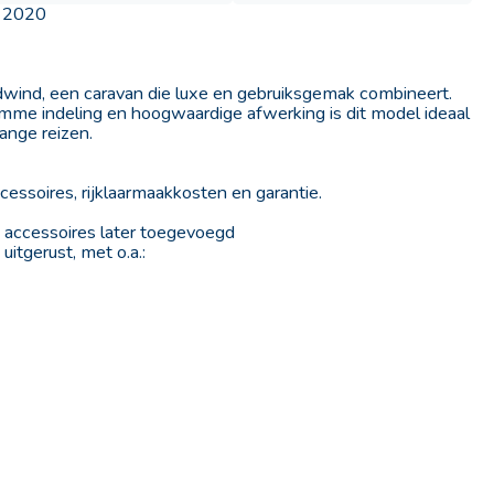
r 2020
ind, een caravan die luxe en gebruiksgemak combineert.
limme indeling en hoogwaardige afwerking is dit model ideaal
ange reizen.
ccessoires, rijklaarmaakkosten en garantie.
a accessoires later toegevoegd
itgerust, met o.a.:
Advertentie