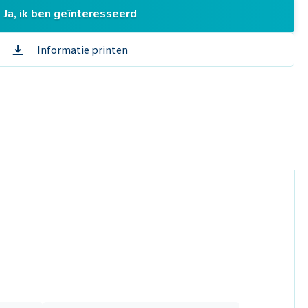
Ja, ik ben geïnteresseerd
Informatie printen
Pauw e
Over on
Vacatur
Contact