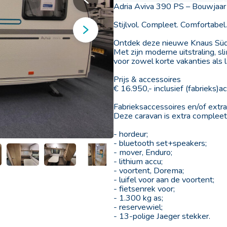
Adria Aviva 390 PS – Bouwjaa
Stijlvol. Compleet. Comfortabel.
Ontdek deze nieuwe Knaus Südw
Met zijn moderne uitstraling, s
voor zowel korte vakanties als l
Prijs & accessoires
€ 16.950,- inclusief (fabrieks)a
Fabrieksaccessoires en/of extr
Deze caravan is extra compleet u
- hordeur;
- bluetooth set+speakers;
Kampeer en Techniek gids
Lacros fietsen
- mover, Enduro;
- lithium accu;
- voortent, Dorema;
- luifel voor aan de voortent;
- fietsenrek voor;
- 1.300 kg as;
- reservewiel;
- 13-polige Jaeger stekker.