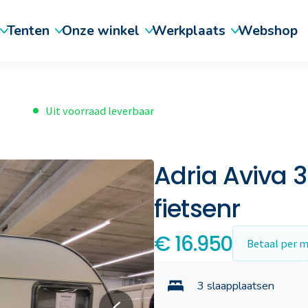
Tenten
Onze winkel
Werkplaats
Webshop
Uit voorraad leverbaar
Adria Aviva 3
fietsenr
€ 16.950
Betaal per 
3 slaapplaatsen
 vouwwagens
Outdoor kleding en uitrusting
Occasions & voorraad
Schade en herstel
Luifels
Daxara