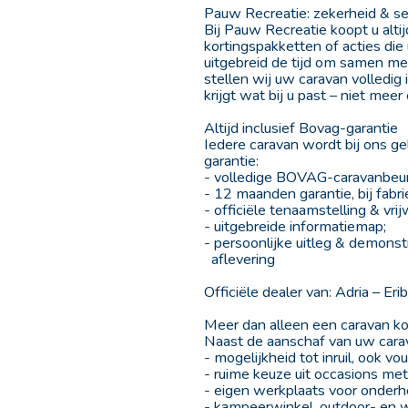
Pauw Recreatie: zekerheid & se
Bij Pauw Recreatie koopt u alt
kortingspakketten of acties die
uitgebreid de tijd om samen me
stellen wij uw caravan volledig
krijgt wat bij u past – niet meer
Altijd inclusief Bovag-garantie
Iedere caravan wordt bij ons g
garantie:
- volledige BOVAG-caravanbeurt 
- 12 maanden garantie, bij fabri
- officiële tenaamstelling & vrijw
- uitgebreide informatiemap;
- persoonlijke uitleg & demonst
aflevering
Officiële dealer van: Adria – E
Meer dan alleen een caravan k
Naast de aanschaf van uw carava
- mogelijkheid tot inruil, ook 
- ruime keuze uit occasions m
- eigen werkplaats voor onderho
- kampeerwinkel, outdoor- en w