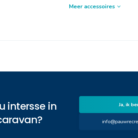
Meer accessoires
u intersse in
Ja, ik b
caravan?
info@pauwrecre