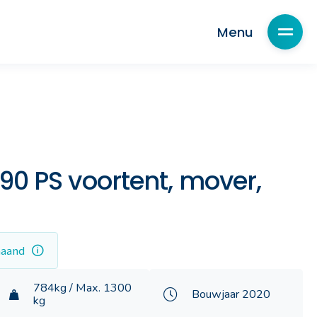
Ja, ik ben geïnteresseerd
Menu
Menu
90 PS voortent, mover,
maand
784kg / Max. 1300
Bouwjaar 2020
kg
Servicecenter onderdelen
Caravan financiering
Kampeertenten
Wintersport