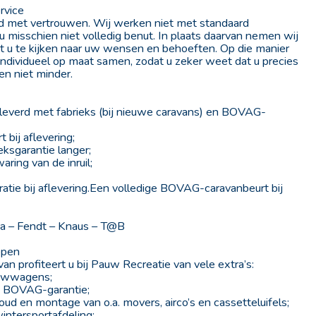
rvice
ijd met vertrouwen. Wij werken niet met standaard
 u misschien niet volledig benut. In plaats daarvan nemen wij
t u te kijken naar uw wensen en behoeften. Op die manier
 individueel op maat samen, zodat u zeker weet dat u precies
 en niet minder.
eleverd met fabrieks (bij nieuwe caravans) en BOVAG-
bij aflevering;
eksgarantie langer;
aring van de inruil;
ratie bij aflevering.Een volledige BOVAG-caravanbeurt bij
riba – Fendt – Knaus – T@B
open
n profiteert u bij Pauw Recreatie van vele extra’s:
vouwwagens;
et BOVAG-garantie;
ud en montage van o.a. movers, airco’s en cassetteluifels;
intersportafdeling;