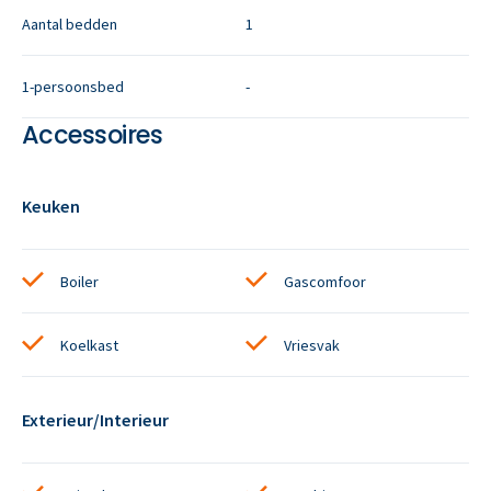
Aantal bedden
1
1-persoonsbed
-
Accessoires
Keuken
Boiler
Gascomfoor
Koelkast
Vriesvak
Exterieur/Interieur