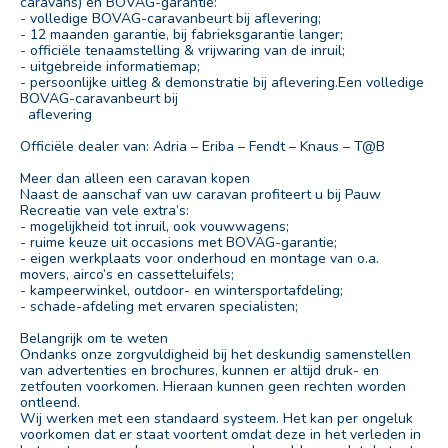
caravans) en BOVAG-garantie:
- volledige BOVAG-caravanbeurt bij aflevering;
- 12 maanden garantie, bij fabrieksgarantie langer;
- officiële tenaamstelling & vrijwaring van de inruil;
- uitgebreide informatiemap;
- persoonlijke uitleg & demonstratie bij aflevering.Een volledige
BOVAG-caravanbeurt bij
aflevering
Officiële dealer van: Adria – Eriba – Fendt – Knaus – T@B
Meer dan alleen een caravan kopen
Naast de aanschaf van uw caravan profiteert u bij Pauw
Recreatie van vele extra’s:
- mogelijkheid tot inruil, ook vouwwagens;
- ruime keuze uit occasions met BOVAG-garantie;
- eigen werkplaats voor onderhoud en montage van o.a.
movers, airco’s en cassetteluifels;
- kampeerwinkel, outdoor- en wintersportafdeling;
- schade-afdeling met ervaren specialisten;
Belangrijk om te weten
Ondanks onze zorgvuldigheid bij het deskundig samenstellen
van advertenties en brochures, kunnen er altijd druk- en
zetfouten voorkomen. Hieraan kunnen geen rechten worden
ontleend.
Wij werken met een standaard systeem. Het kan per ongeluk
voorkomen dat er staat voortent omdat deze in het verleden in