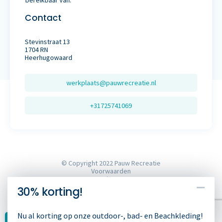
Contact
Stevinstraat 13
1704 RN
Heerhugowaard
werkplaats@pauwrecreatie.nl
+31725741069
© Copyright 2022 Pauw Recreatie
Voorwaarden
Privacy
Sitemap
30% korting!
Cookies
Website door webvalue
Nu al korting op onze outdoor-, bad- en Beachkleding!
30% korting!