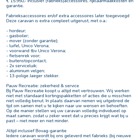
€ 15.950,- inclusief (fabrieks)accessoires, rijklaarmaakkosten en
garantie.
Fabrieksaccessoires en/of extra accessoires later toegevoegd
Deze caravan is extra compleet uitgerust, met o.a.:
- hordeur;
- gasboiler;
- mover (zonder garantie);
- luifel, Unico Verona;
- voorwand tbv Unico Verona;
- fietsenrek voor;
- buitenstopcontact;
- 2x serviceluik;
- aluminium velgen;
- 13-polige Jaeger stekker.
Pauw Recreatie: zekerheid & service
Bij Pauw Recreatie koopt u altijd met vertrouwen. Wij werken
niet met standaard kortingspakketten of acties die u misschien
niet volledig benut. In plaats daarvan nemen wij uitgebreid de
tijd om samen met u te kijken naar uw wensen en behoeften.
Op die manier stellen wij uw caravan volledig individueel op
maat samen, zodat u zeker weet dat u precies krijgt wat bij u
past – niet meer en niet minder.
Altijd inclusief Bovag-garantie
Iedere caravan wordt bij ons geleverd met fabrieks (bij nieuwe