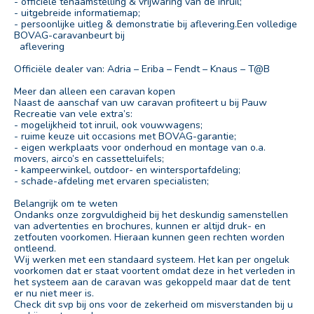
- officiële tenaamstelling & vrijwaring van de inruil;
- uitgebreide informatiemap;
- persoonlijke uitleg & demonstratie bij aflevering.Een volledige
BOVAG-caravanbeurt bij
aflevering
Officiële dealer van: Adria – Eriba – Fendt – Knaus – T@B
Meer dan alleen een caravan kopen
Naast de aanschaf van uw caravan profiteert u bij Pauw
Recreatie van vele extra’s:
- mogelijkheid tot inruil, ook vouwwagens;
- ruime keuze uit occasions met BOVAG-garantie;
- eigen werkplaats voor onderhoud en montage van o.a.
movers, airco’s en cassetteluifels;
- kampeerwinkel, outdoor- en wintersportafdeling;
- schade-afdeling met ervaren specialisten;
Belangrijk om te weten
Ondanks onze zorgvuldigheid bij het deskundig samenstellen
van advertenties en brochures, kunnen er altijd druk- en
zetfouten voorkomen. Hieraan kunnen geen rechten worden
ontleend.
Wij werken met een standaard systeem. Het kan per ongeluk
voorkomen dat er staat voortent omdat deze in het verleden in
het systeem aan de caravan was gekoppeld maar dat de tent
er nu niet meer is.
Check dit svp bij ons voor de zekerheid om misverstanden bij u