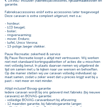
€ 19.950,- inclusief (fabrieks)accessoires, rijklaarmaakkosten en
garantie.
Fabrieksaccessoires en/of extra accessoires later toegevoegd
Deze caravan is extra compleet uitgerust, met o.a.:
- hordeur;
- LCD beugel;
- boiler;
- ringverwarming;
- mover, Enduro;
- luifel, Unico Verona;
- 13-polige Jaeger stekker.
Pauw Recreatie: zekerheid & service
Bij Pauw Recreatie koopt u altijd met vertrouwen. Wij werken
niet met standaard kortingspakketten of acties die u misschien
niet volledig benut. In plaats daarvan nemen wij uitgebreid de
tijd om samen met u te kijken naar uw wensen en behoeften.
Op die manier stellen wij uw caravan volledig individueel op
maat samen, zodat u zeker weet dat u precies krijgt wat bij u
past – niet meer en niet minder.
Altijd inclusief Bovag-garantie
Iedere caravan wordt bij ons geleverd met fabrieks (bij nieuwe
caravans) en BOVAG-garantie:
- volledige BOVAG-caravanbeurt bij aflevering;
- 12 maanden garantie, bij fabrieksgarantie langer;