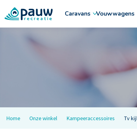
Caravans
Vouwwagens
Home
Onze winkel
Kampeeraccessoires
Tv ki
Kampeeraccessoires
Onderhoud
Voortenten
Merken
Occasion