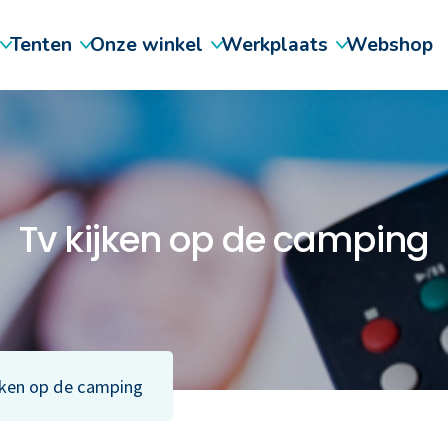
Tenten
Onze winkel
Werkplaats
Webshop
Tv kijken op de camping
jken op de camping
 vouwwagens
Outdoor kleding en uitrusting
Occasions & voorraad
Schade en herstel
Luifels
Daxara