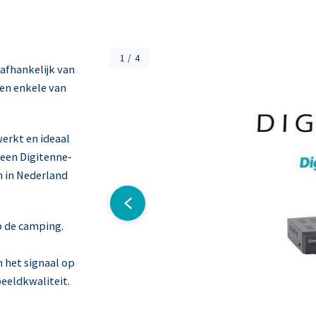
1 / 4
 afhankelijk van
gen enkele van
werkt en ideaal
 een Digitenne-
n in Nederland
Kampeer en Techniek gids
Lacros fietsen
op de camping.
e
 het signaal op
beeldkwaliteit.