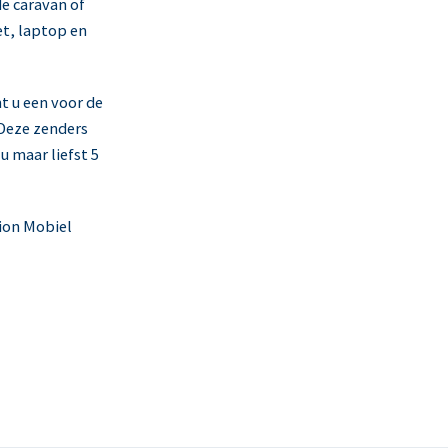
e caravan of
t, laptop en
t u een voor de
Deze zenders
u maar liefst 5
sion Mobiel