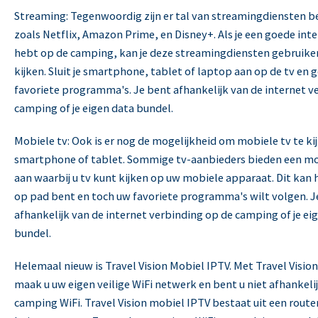
Streaming: Tegenwoordig zijn er tal van streamingdiensten b
Travel Vision IPTV
zoals Netflix, Amazon Prime, en Disney+. Als je een goede int
hebt op de camping, kan je deze streamingdiensten gebruike
kijken. Sluit je smartphone, tablet of laptop aan op de tv en g
favoriete programma's. Je bent afhankelijk van de internet v
camping of je eigen data bundel.
Mobiele tv: Ook is er nog de mogelijkheid om mobiele tv te ki
smartphone of tablet. Sommige tv-aanbieders bieden een mo
aan waarbij u tv kunt kijken op uw mobiele apparaat. Dit kan h
op pad bent en toch uw favoriete programma's wilt volgen. J
afhankelijk van de internet verbinding op de camping of je ei
bundel.
Helemaal nieuw is Travel Vision Mobiel IPTV. Met Travel Visio
maak u uw eigen veilige WiFi netwerk en bent u niet afhankeli
camping WiFi. Travel Vision mobiel IPTV bestaat uit een route