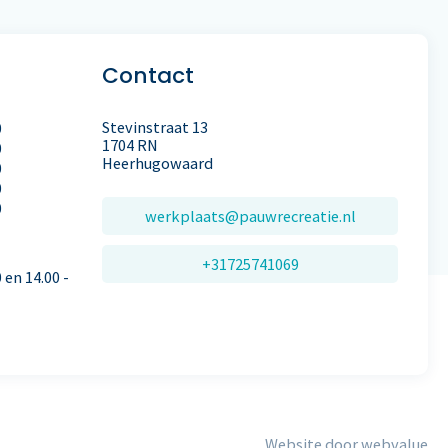
Contact
Stevinstraat 13
0
1704 RN
0
Heerhugowaard
0
0
0
werkplaats@pauwrecreatie.nl
+31725741069
0 en 14.00 -
Website door webvalue