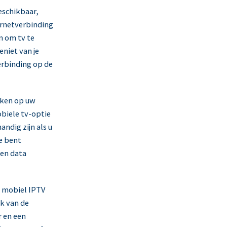
eschikbaar,
ernetverbinding
n om tv te
eniet van je
erbinding op de
jken op uw
biele tv-optie
andig zijn als u
e bent
gen data
n mobiel IPTV
jk van de
r en een