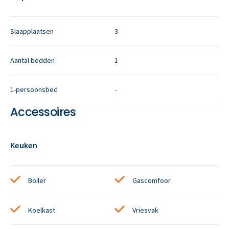
Slaapplaatsen
3
Aantal bedden
1
1-persoonsbed
-
Accessoires
Keuken
Boiler
Gascomfoor
Koelkast
Vriesvak