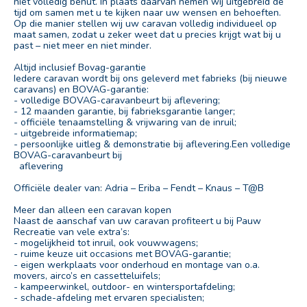
niet volledig benut. In plaats daarvan nemen wij uitgebreid de
tijd om samen met u te kijken naar uw wensen en behoeften.
Op die manier stellen wij uw caravan volledig individueel op
maat samen, zodat u zeker weet dat u precies krijgt wat bij u
past – niet meer en niet minder.
Altijd inclusief Bovag-garantie
Iedere caravan wordt bij ons geleverd met fabrieks (bij nieuwe
caravans) en BOVAG-garantie:
- volledige BOVAG-caravanbeurt bij aflevering;
- 12 maanden garantie, bij fabrieksgarantie langer;
- officiële tenaamstelling & vrijwaring van de inruil;
- uitgebreide informatiemap;
- persoonlijke uitleg & demonstratie bij aflevering.Een volledige
BOVAG-caravanbeurt bij
aflevering
Officiële dealer van: Adria – Eriba – Fendt – Knaus – T@B
Meer dan alleen een caravan kopen
Naast de aanschaf van uw caravan profiteert u bij Pauw
Recreatie van vele extra’s:
- mogelijkheid tot inruil, ook vouwwagens;
- ruime keuze uit occasions met BOVAG-garantie;
- eigen werkplaats voor onderhoud en montage van o.a.
movers, airco’s en cassetteluifels;
- kampeerwinkel, outdoor- en wintersportafdeling;
- schade-afdeling met ervaren specialisten;