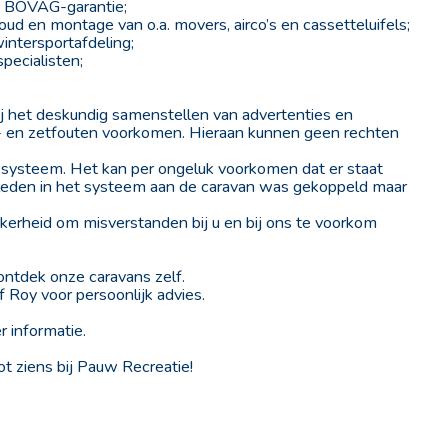
et BOVAG-garantie;
ud en montage van o.a. movers, airco’s en cassetteluifels;
intersportafdeling;
pecialisten;
j het deskundig samenstellen van advertenties en
uk- en zetfouten voorkomen. Hieraan kunnen geen rechten
systeem. Het kan per ongeluk voorkomen dat er staat
rleden in het systeem aan de caravan was gekoppeld maar
ekerheid om misverstanden bij u en bij ons te voorkom
tdek onze caravans zelf.
f Roy voor persoonlijk advies.
 informatie.
tot ziens bij Pauw Recreatie!