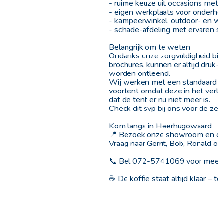
- ruime keuze uit occasions m
- eigen werkplaats voor onderho
- kampeerwinkel, outdoor- en w
- schade-afdeling met ervaren s
Belangrijk om te weten
Ondanks onze zorgvuldigheid bi
brochures, kunnen er altijd dr
worden ontleend.
Wij werken met een standaard 
voortent omdat deze in het ve
dat de tent er nu niet meer is.
Check dit svp bij ons voor de z
Kom langs in Heerhugowaard
📍 Bezoek onze showroom en on
Vraag naar Gerrit, Bob, Ronald o
📞 Bel 072-5741069 voor meer
☕ De koffie staat altijd klaar – 