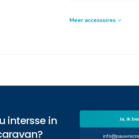
Meer accessoires
u intersse in
Ja, ik b
caravan?
info@pauwrecre