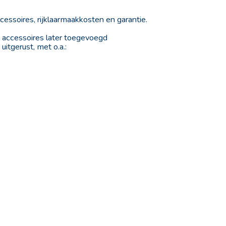
ccessoires, rijklaarmaakkosten en garantie.
a accessoires later toegevoegd
itgerust, met o.a.:
Advertentie