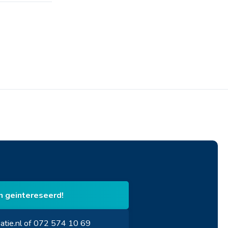
en geintereseerd!
atie.nl of 072 574 10 69