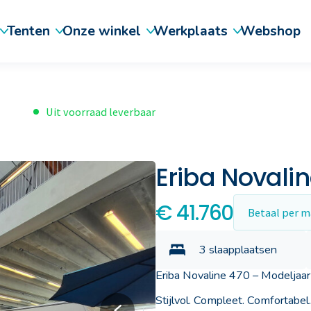
Tenten
Onze winkel
Werkplaats
Webshop
Uit voorraad leverbaar
Eriba Novalin
€ 41.760
Betaal per 
3 slaapplaatsen
Eriba Novaline 470 – Modeljaa
 vouwwagens
Outdoor kleding en uitrusting
Occasions & voorraad
Schade en herstel
Luifels
Daxara
Stijlvol. Compleet. Comfortabel.