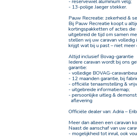
- reservewiel aluminium velg;
- 13-polige Jaeger stekker.
Pauw Recreatie: zekerheid & se
Bij Pauw Recreatie koopt u alt
kortingspakketten of acties die
uitgebreid de tijd om samen me
stellen wij uw caravan volledig
krijgt wat bij u past – niet meer
Altijd inclusief Bovag-garantie
Iedere caravan wordt bij ons g
garantie:
- volledige BOVAG-caravanbeurt 
- 12 maanden garantie, bij fabri
- officiële tenaamstelling & vrijw
- uitgebreide informatiemap;
- persoonlijke uitleg & demonst
aflevering
Officiële dealer van: Adria – E
Meer dan alleen een caravan k
Naast de aanschaf van uw carava
- mogelijkheid tot inruil, ook 