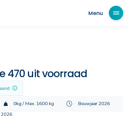
Ja, ik ben geïnteresseerd
Menu
Menu
e 470 uit voorraad
maand
0kg / Max. 1600 kg
Bouwjaar 2026
r 2026
Servicecenter onderdelen
Caravan financiering
Kampeertenten
Wintersport