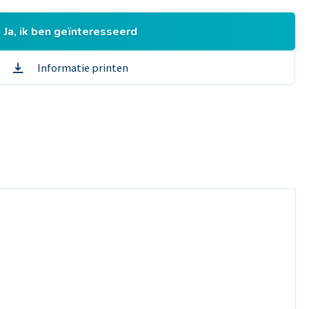
Ja, ik ben geïnteresseerd
Informatie printen
Pauw e
Over on
Vacatur
Contact