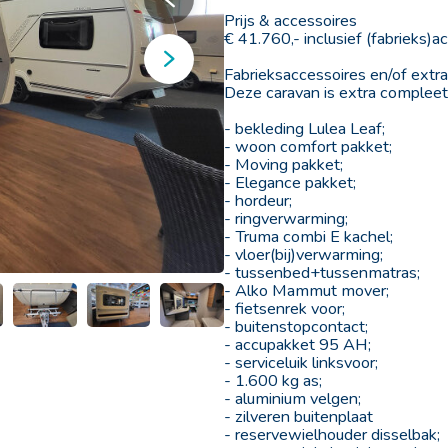
Prijs & accessoires
€ 41.760,- inclusief (fabrieks)a
Fabrieksaccessoires en/of extr
Deze caravan is extra compleet u
- bekleding Lulea Leaf;
- woon comfort pakket;
- Moving pakket;
- Elegance pakket;
- hordeur;
- ringverwarming;
- Truma combi E kachel;
- vloer(bij)verwarming;
- tussenbed+tussenmatras;
Kampeer en Techniek gids
Lacros fietsen
- Alko Mammut mover;
- fietsenrek voor;
- buitenstopcontact;
- accupakket 95 AH;
- serviceluik linksvoor;
- 1.600 kg as;
- aluminium velgen;
- zilveren buitenplaat
- reservewielhouder disselbak;