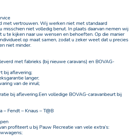
rvice
ijd met vertrouwen. Wij werken niet met standaard
 u misschien niet volledig benut. In plaats daarvan nemen wij
t u te kijken naar uw wensen en behoeften. Op die manier
 individueel op maat samen, zodat u zeker weet dat u precies
 en niet minder.
eleverd met fabrieks (bij nieuwe caravans) en BOVAG-
bij aflevering;
eksgarantie langer;
aring van de inruil;
ratie bij aflevering.Een volledige BOVAG-caravanbeurt bij
riba – Fendt – Knaus – T@B
open
n profiteert u bij Pauw Recreatie van vele extra’s:
vouwwagens;