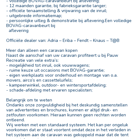
- volledige BOVAG-caravanbeurt bij aflevering;
- 12 maanden garantie, bij fabrieksgarantie langer;
- officiële tenaamstelling & vrijwaring van de inruil;
- uitgebreide informatiemap;
- persoonlijke uitleg & demonstratie bij aflevering.Een volledige
BOVAG-caravanbeurt bij
aflevering
Officiële dealer van: Adria – Eriba – Fendt – Knaus – T@B
Meer dan alleen een caravan kopen
Naast de aanschaf van uw caravan profiteert u bij Pauw
Recreatie van vele extra’s:
- mogelijkheid tot inruil, ook vouwwagens;
- ruime keuze uit occasions met BOVAG-garantie;
- eigen werkplaats voor onderhoud en montage van o.a.
movers, airco’s en cassetteluifels;
- kampeerwinkel, outdoor- en wintersportafdeling;
- schade-afdeling met ervaren specialisten;
Belangrijk om te weten
Ondanks onze zorgvuldigheid bij het deskundig samenstellen
van advertenties en brochures, kunnen er altijd druk- en
zetfouten voorkomen. Hieraan kunnen geen rechten worden
ontleend.
Wij werken met een standaard systeem. Het kan per ongeluk
voorkomen dat er staat voortent omdat deze in het verleden in
het systeem aan de caravan was gekoppeld maar dat de tent