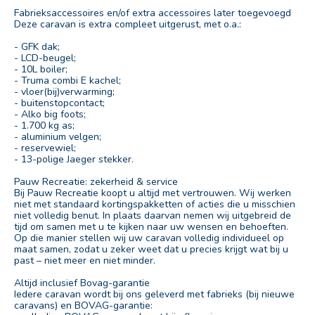
Fabrieksaccessoires en/of extra accessoires later toegevoegd
Deze caravan is extra compleet uitgerust, met o.a.:
- GFK dak;
- LCD-beugel;
- 10L boiler;
- Truma combi E kachel;
- vloer(bij)verwarming;
- buitenstopcontact;
- Alko big foots;
- 1.700 kg as;
- aluminium velgen;
- reservewiel;
- 13-polige Jaeger stekker.
Pauw Recreatie: zekerheid & service
Bij Pauw Recreatie koopt u altijd met vertrouwen. Wij werken
niet met standaard kortingspakketten of acties die u misschien
niet volledig benut. In plaats daarvan nemen wij uitgebreid de
tijd om samen met u te kijken naar uw wensen en behoeften.
Op die manier stellen wij uw caravan volledig individueel op
maat samen, zodat u zeker weet dat u precies krijgt wat bij u
past – niet meer en niet minder.
Altijd inclusief Bovag-garantie
Iedere caravan wordt bij ons geleverd met fabrieks (bij nieuwe
caravans) en BOVAG-garantie: