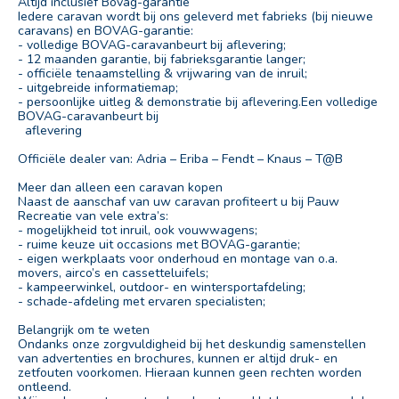
Altijd inclusief Bovag-garantie
Iedere caravan wordt bij ons geleverd met fabrieks (bij nieuwe
caravans) en BOVAG-garantie:
- volledige BOVAG-caravanbeurt bij aflevering;
- 12 maanden garantie, bij fabrieksgarantie langer;
- officiële tenaamstelling & vrijwaring van de inruil;
- uitgebreide informatiemap;
- persoonlijke uitleg & demonstratie bij aflevering.Een volledige
BOVAG-caravanbeurt bij
aflevering
Officiële dealer van: Adria – Eriba – Fendt – Knaus – T@B
Meer dan alleen een caravan kopen
Naast de aanschaf van uw caravan profiteert u bij Pauw
Recreatie van vele extra’s:
- mogelijkheid tot inruil, ook vouwwagens;
- ruime keuze uit occasions met BOVAG-garantie;
- eigen werkplaats voor onderhoud en montage van o.a.
movers, airco’s en cassetteluifels;
- kampeerwinkel, outdoor- en wintersportafdeling;
- schade-afdeling met ervaren specialisten;
Belangrijk om te weten
Ondanks onze zorgvuldigheid bij het deskundig samenstellen
van advertenties en brochures, kunnen er altijd druk- en
zetfouten voorkomen. Hieraan kunnen geen rechten worden
ontleend.