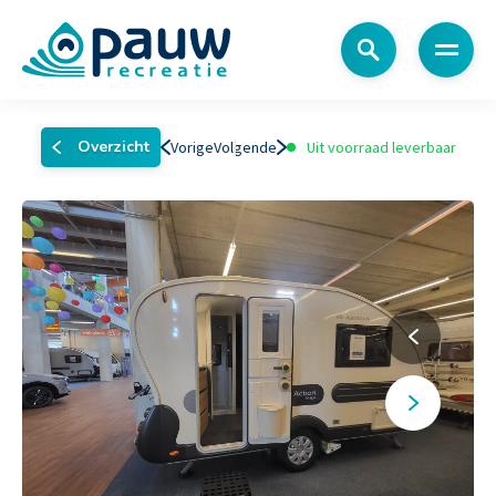
Menu
Overzicht
Vorige
Volgende
Uit voorraad leverbaar