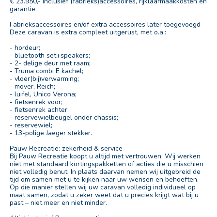
€ 23.950,- inclusief (fabrieks)accessoires, rijklaarmaakkosten en
garantie.
Fabrieksaccessoires en/of extra accessoires later toegevoegd
Deze caravan is extra compleet uitgerust, met o.a.:
- hordeur;
- bluetooth set+speakers;
- 2- delige deur met raam;
- Truma combi E kachel;
- vloer(bij)verwarming;
- mover, Reich;
- luifel, Unico Verona;
- fietsenrek voor;
- fietsenrek achter;
- reservewielbeugel onder chassis;
- reservewiel;
- 13-polige Jaeger stekker.
Pauw Recreatie: zekerheid & service
Bij Pauw Recreatie koopt u altijd met vertrouwen. Wij werken
niet met standaard kortingspakketten of acties die u misschien
niet volledig benut. In plaats daarvan nemen wij uitgebreid de
tijd om samen met u te kijken naar uw wensen en behoeften.
Op die manier stellen wij uw caravan volledig individueel op
maat samen, zodat u zeker weet dat u precies krijgt wat bij u
past – niet meer en niet minder.