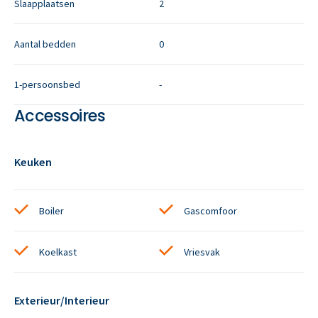
Slaapplaatsen
2
Aantal bedden
0
1-persoonsbed
-
Accessoires
Keuken
Boiler
Gascomfoor
Koelkast
Vriesvak
Exterieur/Interieur